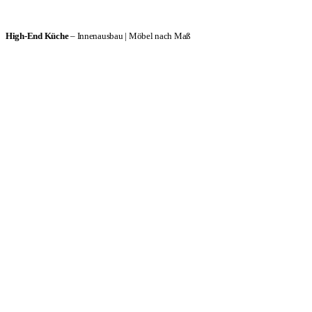
Möbel nach Maß & exklusiver
Innenausbau. Innovativer Objektbau
High-End Küche
– Innenausbau | Möbel nach Maß
und Generalunternehmung.
Wir wickeln anspruchsvolle
Bauvorhaben ab.